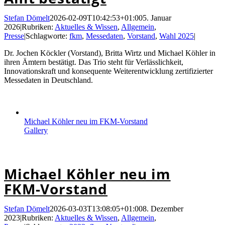
Stefan Dömelt
2026-02-09T10:42:53+01:00
5. Januar
2026
|
Rubriken:
Aktuelles & Wissen
,
Allgemein
,
Presse
|
Schlagworte:
fkm
,
Messedaten
,
Vorstand
,
Wahl 2025
|
Dr. Jochen Köckler (Vorstand), Britta Wirtz und Michael Köhler in
ihren Ämtern bestätigt. Das Trio steht für Verlässlichkeit,
Innovationskraft und konsequente Weiterentwicklung zertifizierter
Messedaten in Deutschland.
Michael Köhler neu im FKM-Vorstand
Gallery
Michael Köhler neu im FKM-Vorstand
Michael Köhler neu im
FKM-Vorstand
Stefan Dömelt
2026-03-03T13:08:05+01:00
8. Dezember
2023
|
Rubriken:
Aktuelles & Wissen
,
Allgemein
,