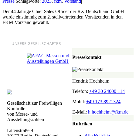
Presse
|
Schlagworte:
2023
,
fkm
,
Vorstand
|
Der 44-Jährige Chief Sales Officer der RX Deutschland GmbH
wurde einstimmig zum 2. stellvertretenden Vorsitzenden in den
FKM-Vorstand gewählt.
UNSERE GESELLSCHAFTER
Pressekontakt
Hendrik Hochheim
Telefon:
+49 30 24000-114
Mobil:
+49 173 8921324
Gesellschaft zur Freiwilligen
Kontrolle
E-Mail:
h.hochheim@fkm.de
von Messe- und
Ausstellungszahlen
Rubriken
Littenstraße 9
Alle Beiträge
10179 Berlin, Deutschland