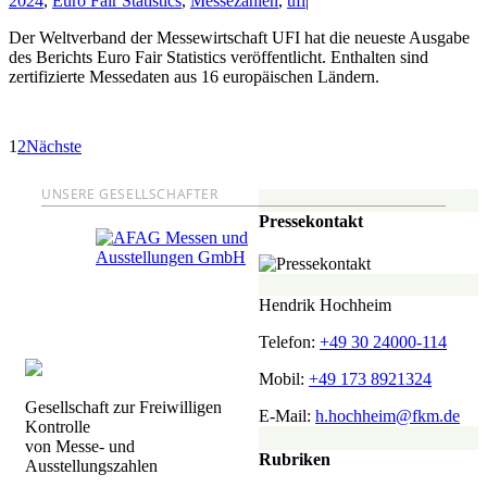
2024
,
Euro Fair Statistics
,
Messezahlen
,
ufi
|
Der Weltverband der Messewirtschaft UFI hat die neueste Ausgabe
des Berichts Euro Fair Statistics veröffentlicht. Enthalten sind
zertifizierte Messedaten aus 16 europäischen Ländern.
1
2
Nächste
UNSERE GESELLSCHAFTER
Pressekontakt
Hendrik Hochheim
Telefon:
+49 30 24000-114
Mobil:
+49 173 8921324
Gesellschaft zur Freiwilligen
E-Mail:
h.hochheim@fkm.de
Kontrolle
von Messe- und
Rubriken
Ausstellungszahlen