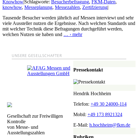
Knowhow
|
Schlagworte:
Besucherbefragung
,
FKM-Daten
,
knowhow
,
Messeplanung
,
Messezahlen
,
Zertifzierung
|
Tausende Besucher werden jährlich auf Messen interviewt und sehr
viele Aussteller nutzen die Ergebnisse. Nach welchen Standards und
mit welcher Technik diese Befragungen durchgeführt werden,
welchen Nutzen sie haben und
…
› mehr
UNSERE GESELLSCHAFTER
Pressekontakt
Hendrik Hochheim
Telefon:
+49 30 24000-114
Mobil:
+49 173 8921324
Gesellschaft zur Freiwilligen
Kontrolle
E-Mail:
h.hochheim@fkm.de
von Messe- und
Ausstellungszahlen
Rubriken