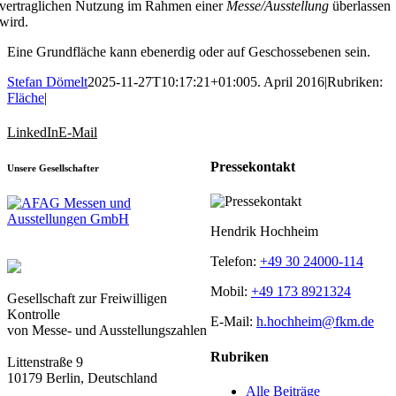
vertraglichen Nutzung im Rahmen einer
Messe/Ausstellung
überlassen
wird.
Eine Grundfläche kann ebenerdig oder auf Geschossebenen sein.
Stefan Dömelt
2025-11-27T10:17:21+01:00
5. April 2016
|
Rubriken:
Fläche
|
LinkedIn
E-Mail
Pressekontakt
Unsere Gesellschafter
Hendrik Hochheim
Telefon:
+49 30 24000-114
Mobil:
+49 173 8921324
Gesellschaft zur Freiwilligen
Kontrolle
E-Mail:
h.hochheim@fkm.de
von Messe- und Ausstellungszahlen
Rubriken
Littenstraße 9
10179 Berlin, Deutschland
Alle Beiträge